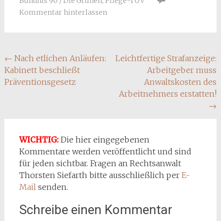
Bündnis 90 / Die Grünen
,
Pflege-TÜV
Kommentar hinterlassen
Beitragsnavigation
←
Nach etlichen Anläufen:
Leichtfertige Strafanzeige:
Kabinett beschließt
Arbeitgeber muss
Präventionsgesetz
Anwaltskosten des
Arbeitnehmers erstatten!
→
WICHTIG:
Die hier eingegebenen
Kommentare werden veröffentlicht und sind
für jeden sichtbar. Fragen an Rechtsanwalt
Thorsten Siefarth bitte ausschließlich per
E-
Mail
senden.
Schreibe einen Kommentar