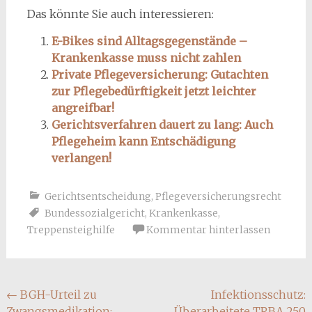
Das könnte Sie auch interessieren:
E-Bikes sind Alltagsgegenstände –
Krankenkasse muss nicht zahlen
Private Pflegeversicherung: Gutachten
zur Pflegebedürftigkeit jetzt leichter
angreifbar!
Gerichtsverfahren dauert zu lang: Auch
Pflegeheim kann Entschädigung
verlangen!
Gerichtsentscheidung
,
Pflegeversicherungsrecht
Bundessozialgericht
,
Krankenkasse
,
Treppensteighilfe
Kommentar hinterlassen
Beitragsnavigation
←
BGH-Urteil zu
Infektionsschutz:
Zwangsmedikation:
Überarbeitete TRBA 250