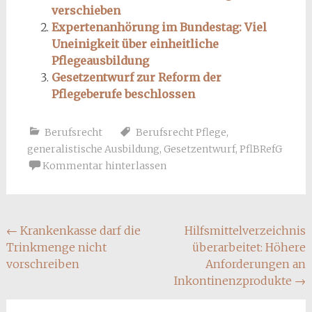
verschieben
Expertenanhörung im Bundestag: Viel
Uneinigkeit über einheitliche
Pflegeausbildung
Gesetzentwurf zur Reform der
Pflegeberufe beschlossen
Berufsrecht
Berufsrecht Pflege
,
generalistische Ausbildung
,
Gesetzentwurf
,
PflBRefG
Kommentar hinterlassen
Beitragsnavigation
←
Krankenkasse darf die
Hilfsmittelverzeichnis
Trinkmenge nicht
überarbeitet: Höhere
vorschreiben
Anforderungen an
Inkontinenzprodukte
→