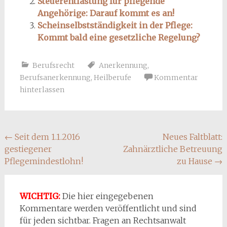
Steuerentlastung für pflegende
Angehörige: Darauf kommt es an!
Scheinselbstständigkeit in der Pflege:
Kommt bald eine gesetzliche Regelung?
Berufsrecht
Anerkennung
,
Berufsanerkennung
,
Heilberufe
Kommentar
hinterlassen
Beitragsnavigation
←
Seit dem 1.1.2016
Neues Faltblatt:
gestiegener
Zahnärztliche Betreuung
Pflegemindestlohn!
zu Hause
→
WICHTIG:
Die hier eingegebenen
Kommentare werden veröffentlicht und sind
für jeden sichtbar. Fragen an Rechtsanwalt