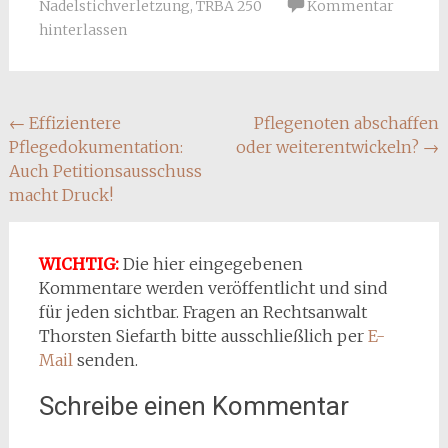
Nadelstichverletzung
,
TRBA 250
Kommentar
hinterlassen
Beitragsnavigation
←
Effizientere
Pflegenoten abschaffen
Pflegedokumentation:
oder weiterentwickeln?
→
Auch Petitionsausschuss
macht Druck!
WICHTIG:
Die hier eingegebenen
Kommentare werden veröffentlicht und sind
für jeden sichtbar. Fragen an Rechtsanwalt
Thorsten Siefarth bitte ausschließlich per
E-
Mail
senden.
Schreibe einen Kommentar