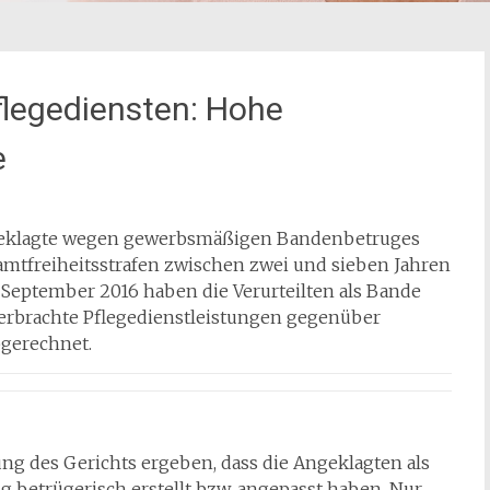
legediensten: Hohe
e
ngeklagte wegen gewerbsmäßigen Bandenbetruges
tfreiheitsstrafen zwischen zwei und sieben Jahren
m September 2016 haben die Verurteilten als Bande
 erbrachte Pflegedienstleistungen gegenüber
bgerechnet.
g des Gerichts ergeben, dass die Angeklagten als
betrügerisch erstellt bzw. angepasst haben. Nur